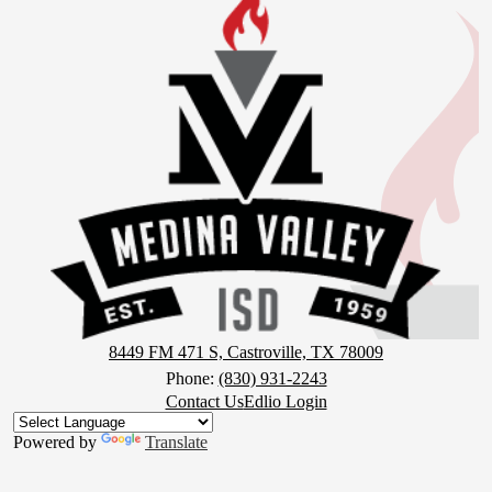
Valley
Independent
School
District
8449 FM 471 S, Castroville, TX 78009
Phone:
(830) 931-2243
Footer
Contact Us
Edlio Login
Button
Powered by
Translate