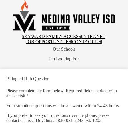
Skip
to
main
content
Medina
Valley
Independent
School
Top
SKYWARD FAMILY ACCESS
|
INTRANET
|
District
Header
JOB OPPORTUNITIES
|
CONTACT US
|
Links
Our Schools
I'm Looking For
Bilingual Hub Question
Please complete the form below. Required fields marked with
an asterisk *
Your submitted questions will be answered within 24-48 hours.
If you prefer to ask your questions over the phone, please
contact Clarissa Dovalina at 830-931-2243 ext. 1202.